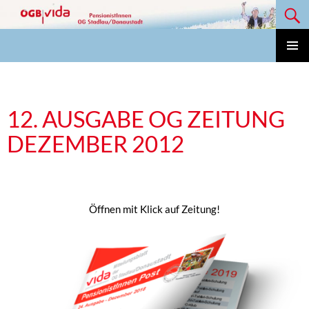
Suchen
Zum
Inhalt
springen
Vida Pensionisten OG Stadlau/Donaustadt
PRIMÄ
MENÜ
12. AUSGABE OG ZEITUNG
DEZEMBER 2012
Öffnen mit Klick auf Zeitung!