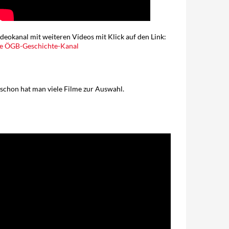
eokanal mit weiteren Videos mit Klick auf den Link:
e ÖGB-Geschichte-Kanal
 schon hat man viele Filme zur Auswahl.