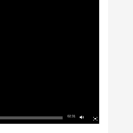
02:31