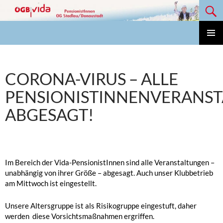
Suchen
Zum
Inhalt
springen
Vida Pensionisten OG Stadlau/Donaustadt
PRIMÄ
MENÜ
CORONA-VIRUS – ALLE
PENSIONISTINNENVERANS
ABGESAGT!
Im Bereich der Vida-PensionistInnen sind alle Veranstaltungen –
unabhängig von ihrer Größe – abgesagt. Auch unser Klubbetrieb
am Mittwoch ist eingestellt.
Unsere Altersgruppe ist als Risikogruppe eingestuft, daher
werden diese Vorsichtsmaßnahmen ergriffen.