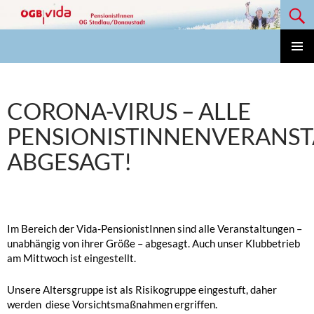
Suchen
Zum
Inhalt
springen
Vida Pensionisten OG Stadlau/Donaustadt
PRIMÄ
MENÜ
CORONA-VIRUS – ALLE
PENSIONISTINNENVERANS
ABGESAGT!
Im Bereich der Vida-PensionistInnen sind alle Veranstaltungen –
unabhängig von ihrer Größe – abgesagt. Auch unser Klubbetrieb
am Mittwoch ist eingestellt.
Unsere Altersgruppe ist als Risikogruppe eingestuft, daher
werden diese Vorsichtsmaßnahmen ergriffen.