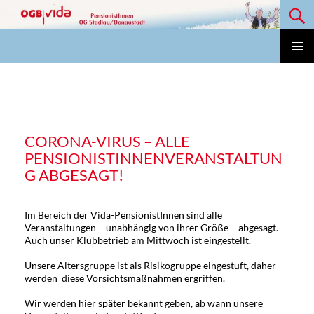
Suchen
Zum
Inhalt
springen
Vida Pensionisten OG Stadlau/Donaustadt
PRIMÄ
MENÜ
CORONA-VIRUS – ALLE
PENSIONISTINNENVERANSTALTUN
G ABGESAGT!
Im Bereich der Vida-PensionistInnen sind alle
Veranstaltungen – unabhängig von ihrer Größe – abgesagt.
Auch unser Klubbetrieb am Mittwoch ist eingestellt.
Unsere Altersgruppe ist als Risikogruppe eingestuft, daher
werden diese Vorsichtsmaßnahmen ergriffen.
Wir werden hier später bekannt geben, ab wann unsere