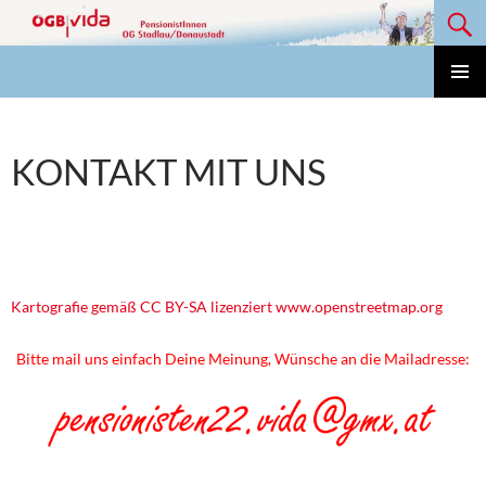
Suchen
Zum
Inhalt
springen
Vida Pensionisten OG Stadlau/Donaustadt
PRIMÄ
MENÜ
KONTAKT MIT UNS
Kartografie gemäß CC BY-SA lizenziert www.openstreetmap.org
Bitte mail uns einfach Deine Meinung, Wünsche an die Mailadresse: