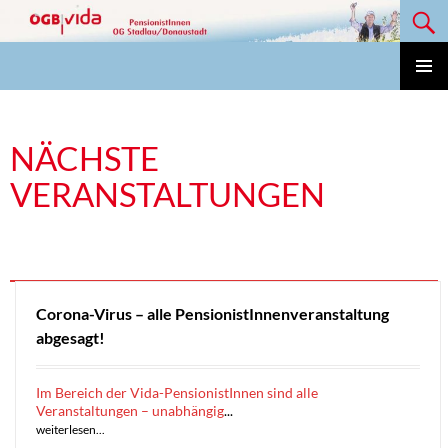
Suchen
Zum
Inhalt
springen
Vida Pensionisten OG Stadlau/Donaustadt
PRIMÄ
MENÜ
NÄCHSTE
VERANSTALTUNGEN
Corona-Virus – alle PensionistInnenveranstaltung
abgesagt!
Im Bereich der Vida-PensionistInnen sind alle
Veranstaltungen – unabhängig
...
weiterlesen...